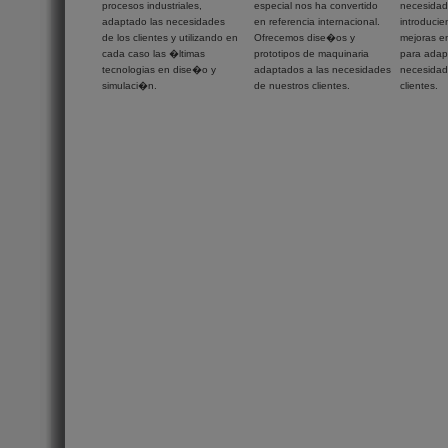
procesos industriales,
especial nos ha convertido
necesidad
adaptado las necesidades
en referencia internacional.
introduci
de los clientes y utilizando en
Ofrecemos dise�os y
mejoras e
cada caso las �ltimas
prototipos de maquinaria
para adapt
tecnologias en dise�o y
adaptados a las necesidades
necesidad
simulaci�n.
de nuestros clientes.
clientes.