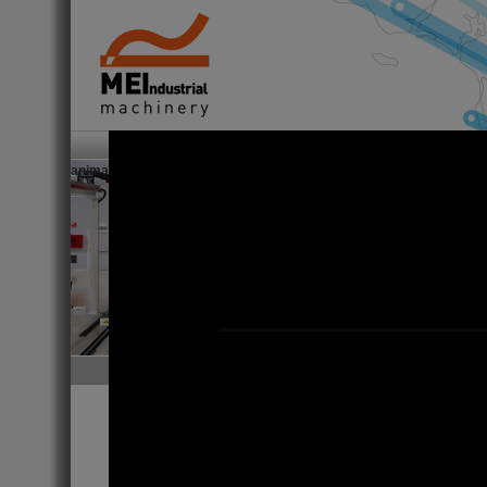
Empresa
Clientes
Consultoría I+D
animaciones
en
animaciones
Bienvenidos
MEI Industrial Machinery