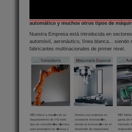
Desde sus inicios, MEI dedica su actividad a
maquinaria especial, prensas hidráulicas, 
inyectoras de poliuretano, alimentación y s
automático y muchos otros tipos de máqui
Nuestra Empresa está introducida en sectores
automóvil, aeronáutico, línea blanca... siendo
fabricantes multinacionales de primer nivel.
MEI ofrece a trav�s de su
Somos una empresa en
MEI fabri
departamento de I+D todo
constante renovaci�n,
gama de m
tipo de consultor�a t�cnica
donde la innovaci�n en el
mercado d
para prototipos en l�neas y
desarrollo de maquinaria
respondie